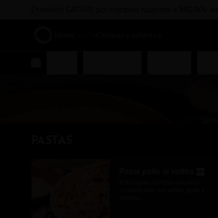
Domicilio GRATIS por compras mayores a $60.000 m
Home
Pide Ya
Contacto y cobertura
PASTAS
COMBOS BOKS
ENTRADAS
FUE
PASTAS
Pasta pollo al vodka
Boks pasta presenta una salsa 
cremosa rosé con vodka, pollo y 
cebollin.