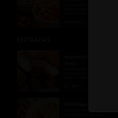
Una pasta al teléfono y otra pollo al 
vodka para completar este combo 
perfecto en el momento que 
quieras.
$46.400
$51.500
ENTRADAS
Mozzarella Bites Boks
Pasta
Deliciosos cubitos de queso 
mozzarella apanados a la 
perfección acompañados de salsa 
pomodoro Boks pasta
$17.800
Albóndigas
Albóndigas de res 180 gr glaseadas 
con salsa rose y albahaca.