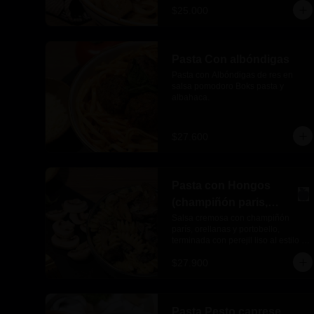
$25.000
Pasta Con albóndigas
Pasta con Albóndigas de res en 
salsa pomodoro Boks pasta y 
albahaca.
$27.600
Pasta con Hongos
(champiñón paris,
orellanas y portobello)
Salsa cremosa con champiñón 
parís, orellanas y portobello, 
terminada con perejil liso al estilo 
de Boks Pasta
$27.900
Pasta Pesto caprese