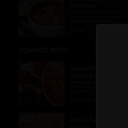
Boks Pasta
Pasta en salsa pesto preparada en 
la casa de Boks pasta con tomates 
cherry y mozzarella de búfala.
$25.900
COMBOS BOKS
-
10
%
Dame Un Call, Pasta Al
Teléfono y Bites
Nuestra delicosa pasta al telefono  
con una salsa cremosa rosé, 
bocconcinis y cebollín acompañada 
de los perfectos mozzarella bites.
$39.150
$43.500
-
10
%
Pasta Al Teléfono y Pollo
Al Vodka