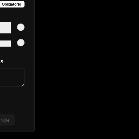
Obligatorio
es
nible