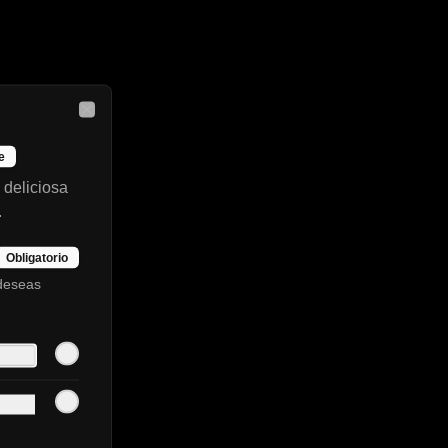
Close
e
deliciosa
.
Obligatorio
se
 deseas