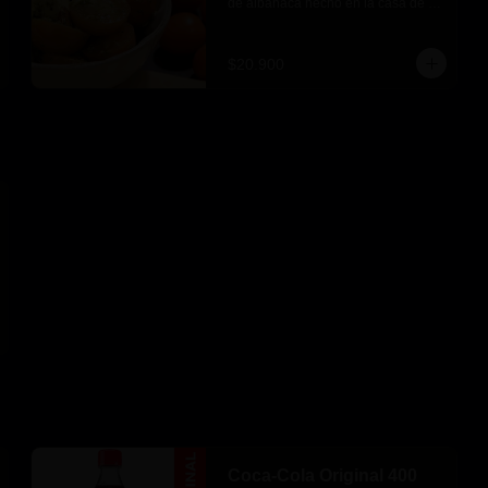
de albahaca hecho en la casa de 
Boks pasta
$20.900
Coca-Cola Original 400