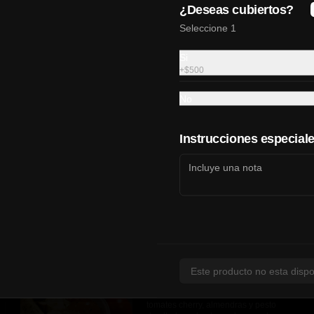
¿Deseas cubiertos?
Seleccione 1
Si
+
$500
No
Instrucciones especial
Sopa de tomate
Boks Pasta
x
Sopa de tomate con albahaca y el 
toque especial de boks pasta
$14.500
Este producto no esta dispo
Ensalada caprese
Deliciosa Mozzarella de búfala con 
tomates cherry, almendras y pesto 