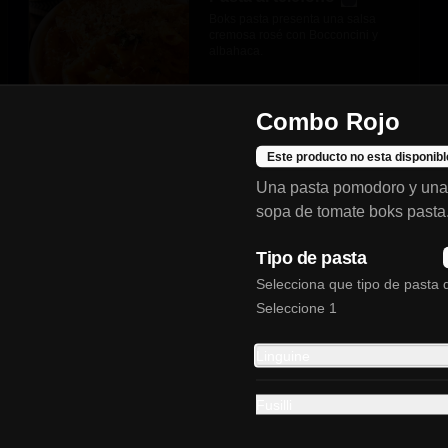
Boks pasta presenta una salsa 
cremosa rosé con Bocconcini y 
albahaca.
$24.900
Combo Rojo
Este producto no esta disponibl
Una pasta pomodoro y una 
sopa de tomate boks pasta
-
10
%
Mozzarella Bites y Pasta
Tipo de pasta
Boloñesa
Clo
Selecciona que tipo de pasta
Leva la combinación perfecta de 
Mozzarella Bites y 1 pasta Boloñesa
Seleccione 1
$39.900
$44.300
Linguine
Fusilli