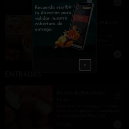
$39.900
$44.300
Close
-
10
%
Pasta Al Teléfono y Pollo Al
Vodka
Una pasta al teléfono y otra pollo al 
vodka para completar este combo 
perfecto en el momento que quieras.
$46.400
$51.500
x
ENTRADAS
Mozzarella Bites Boks
Pasta
Deliciosos cubitos de queso mozzarella 
apanados a la perfección acompañados 
de salsa pomodoro Boks pasta
$17.800