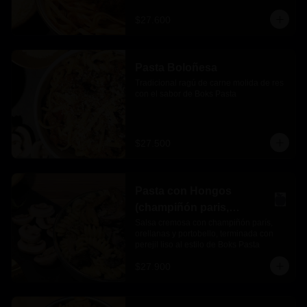
$27.600
Pasta Boloñesa
Tradicional ragú de carne molida de res 
con el sabor de Boks Pasta
$27.500
Pasta con Hongos
(champiñón paris,
orellanas y portobello)
Salsa cremosa con champiñón parís, 
orellanas y portobello, terminada con 
perejil liso al estilo de Boks Pasta
$27.900