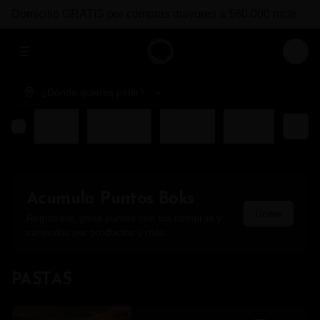
Domicilio GRATIS por compras mayores a $60.000 mcte
Abrir menu de navegación
Login
¿Dónde quieres pedir?
COMBOS BOKS
ENTRADAS
FUERTES
BEBIDAS
Acumula
Puntos Boks
Únete
Regístrate, gana puntos con tus compras y
canjealos por productos y más
PASTAS