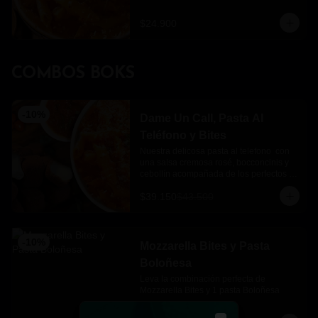
$24.900
COMBOS BOKS
-
10
%
Dame Un Call, Pasta Al
Teléfono y Bites
Nuestra delicosa pasta al telefono  con 
una salsa cremosa rosé, bocconcinis y 
cebollín acompañada de los perfectos 
mozzarella bites.
$39.150
$43.500
-
10
%
Mozzarella Bites y Pasta
Boloñesa
Leva la combinación perfecta de 
Mozzarella Bites y 1 pasta Boloñesa