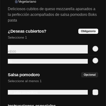
Vegetariano
Deliciosos cubitos de queso mozzarella apanados a
la perfección acompañados de salsa pomodoro Boks
pasta
Conócenos
¿Deseas cubiertos?
Obligatorio
Contacto
Seleccione 1
Home
Si
Pide ya
+
$500
Términos y condiciones
No
Política de privacidad
Redes sociales
Salsa pomodoro
Opcional
Seleccione al menos 1
Instagram
Facebook
Sin salsa pomodoro
Mi cuenta