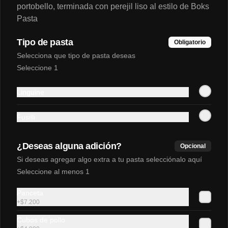
Agua manantial con gas
portobello, terminada con perejil liso al estilo de Boks
Con gas 600 ml.
Pasta
Tipo de pasta
Obligatorio
Selecciona que tipo de pasta deseas
$5.900
Seleccione 1
Linguine
Coca-Cola Original 400 ml
Original 400 ml.
Fusilli
¿Deseas alguna adición?
Opcional
$5.500
Si deseas agregar algo extra a tu pasta selecciónalo aquí
Seleccione al menos 1
Panceta
+
$7.200
Cubos de pollo