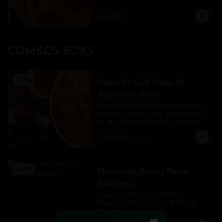
$24.900
COMBOS BOKS
-
10
%
Dame Un Call, Pasta Al
Teléfono y Bites
Nuestra delicosa pasta al telefono  con 
una salsa cremosa rosé, bocconcinis y 
cebollín acompañada de los perfectos 
mozzarella bites.
$39.150
$43.500
-
10
%
Mozzarella Bites y Pasta
Boloñesa
Leva la combinación perfecta de 
Mozzarella Bites y 1 pasta Boloñesa