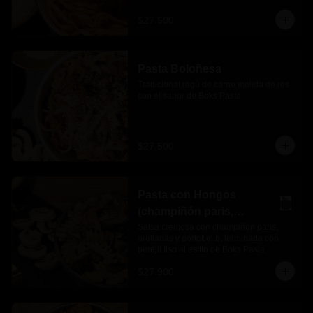
$27.600
Pasta Boloñesa
Tradicional ragú de carne molida de res 
con el sabor de Boks Pasta
$27.500
Pasta con Hongos
(champiñón paris,
orellanas y portobello)
Salsa cremosa con champiñón parís, 
orellanas y portobello, terminada con 
perejil liso al estilo de Boks Pasta
$27.900