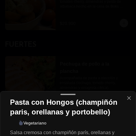
tomates cherry, almendras y pesto de 
albahaca hecho en la casa de Boks 
pasta
$20.900
FUERTES
Pechuga de pollo a la
plancha
Acompañada de pasta a elección y 
ensalada (lechuga, tomate cherry, 
almendras y vinagreta cítrica).
$27.500
Pasta con Hongos (champiñón
paris, orellanas y portobello)
BEBIDAS
Vegetariano
Salsa cremosa con champiñón parís, orellanas y