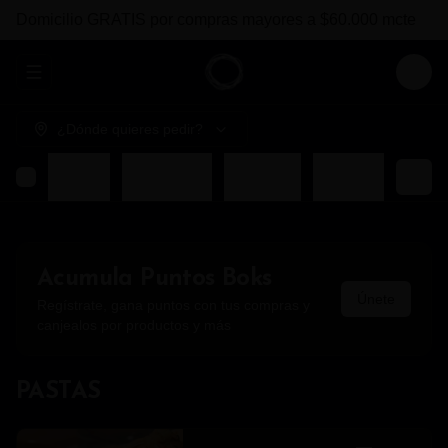
Domicilio GRATIS por compras mayores a $60.000 mcte
Abrir menu de navegación
Login
¿Dónde quieres pedir?
COMBOS BOKS
ENTRADAS
FUERTES
BEBIDAS
Acumula
Puntos Boks
Únete
Regístrate, gana puntos con tus compras y
canjealos por productos y más
PASTAS