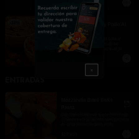
$39.900
$44.300
Close
-
10
%
Pasta Al Teléfono y Pollo Al
Vodka
Una pasta al teléfono y otra pollo al 
vodka para completar este combo 
perfecto en el momento que quieras.
$46.400
$51.500
x
ENTRADAS
Mozzarella Bites Boks
Pasta
Deliciosos cubitos de queso mozzarella 
apanados a la perfección acompañados 
de salsa pomodoro Boks pasta
$17.800