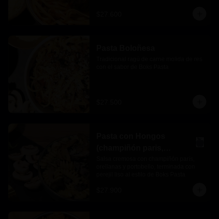
$27.600
Pasta Boloñesa
Tradicional ragú de carne molida de res 
con el sabor de Boks Pasta
$27.500
Pasta con Hongos
(champiñón paris,
orellanas y portobello)
Salsa cremosa con champiñón parís, 
orellanas y portobello, terminada con 
perejil liso al estilo de Boks Pasta
$27.900