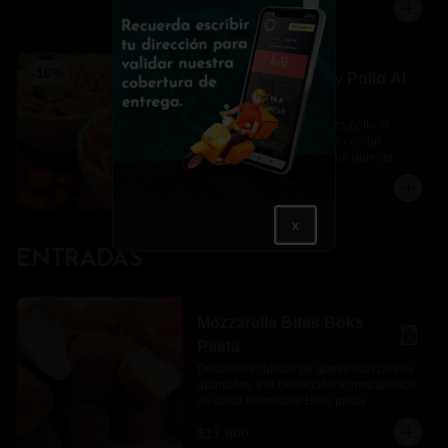
$39.900
$44.300
Close
-
10
%
Pasta Al Teléfono y Pollo Al
Vodka
Una pasta al teléfono y otra pollo al 
vodka para completar este combo 
perfecto en el momento que quieras.
$46.400
$51.500
x
ENTRADAS
Mozzarella Bites Boks
Pasta
Deliciosos cubitos de queso mozzarella 
apanados a la perfección acompañados 
de salsa pomodoro Boks pasta
$17.800