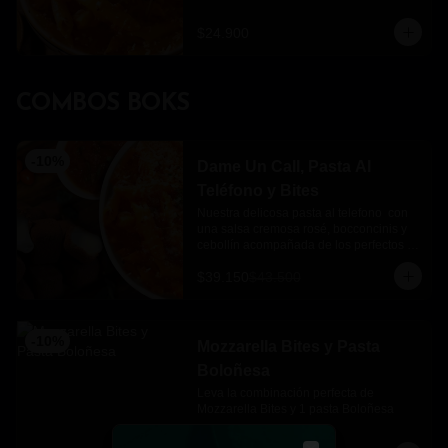
$24.900
COMBOS BOKS
-
10
%
Dame Un Call, Pasta Al
Teléfono y Bites
Nuestra delicosa pasta al telefono  con 
una salsa cremosa rosé, bocconcinis y 
cebollín acompañada de los perfectos 
mozzarella bites.
$39.150
$43.500
-
10
%
Mozzarella Bites y Pasta
Boloñesa
Leva la combinación perfecta de 
Mozzarella Bites y 1 pasta Boloñesa