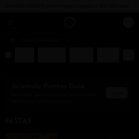
Domicilio GRATIS por compras mayores a $60.000 mcte
Abrir menu de navegación
Login
¿Dónde quieres pedir?
COMBOS BOKS
ENTRADAS
FUERTES
BEBIDAS
Acumula
Puntos Boks
Únete
Regístrate, gana puntos con tus compras y
canjealos por productos y más
PASTAS