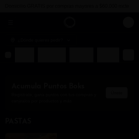
Domicilio GRATIS por compras mayores a $60.000 mcte
Abrir menu de navegación
Login
¿Dónde quieres pedir?
COMBOS BOKS
ENTRADAS
FUERTES
BEBIDAS
Acumula
Puntos Boks
Únete
Regístrate, gana puntos con tus compras y
canjealos por productos y más
PASTAS