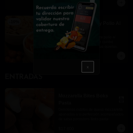
$39.900
$44.300
Close
-
10
%
Pasta Al Teléfono y Pollo Al
Vodka
Una pasta al teléfono y otra pollo al 
vodka para completar este combo 
perfecto en el momento que quieras.
$46.400
$51.500
x
ENTRADAS
Mozzarella Bites Boks
Pasta
Deliciosos cubitos de queso mozzarella 
apanados a la perfección acompañados 
de salsa pomodoro Boks pasta
$17.800