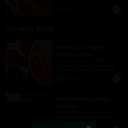
$24.900
COMBOS BOKS
-
10
%
Dame Un Call, Pasta Al
Teléfono y Bites
Nuestra delicosa pasta al telefono  con 
una salsa cremosa rosé, bocconcinis y 
cebollín acompañada de los perfectos 
mozzarella bites.
$39.150
$43.500
-
10
%
Mozzarella Bites y Pasta
Boloñesa
Leva la combinación perfecta de 
Mozzarella Bites y 1 pasta Boloñesa