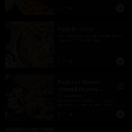
$27.600
Pasta Boloñesa
Tradicional ragú de carne molida de res 
con el sabor de Boks Pasta
$27.500
Pasta con Hongos
(champiñón paris,
orellanas y portobello)
Salsa cremosa con champiñón parís, 
orellanas y portobello, terminada con 
perejil liso al estilo de Boks Pasta
$27.900