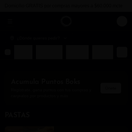
Domicilio GRATIS por compras mayores a $60.000 mcte
Abrir menu de navegación
Login
¿Dónde quieres pedir?
COMBOS BOKS
ENTRADAS
FUERTES
BEBIDAS
Acumula
Puntos Boks
Únete
Regístrate, gana puntos con tus compras y
canjealos por productos y más
PASTAS