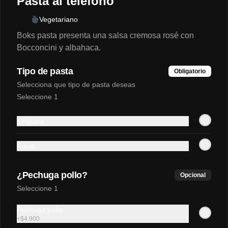
Pasta al teléfono
tomates cherry, almendras y pesto de 
albahaca hecho en la casa de Boks 
Vegetariano
pasta
Boks pasta presenta una salsa cremosa rosé con
$20.900
Bocconcini y albahaca.
Tipo de pasta
Obligatorio
FUERTES
Selecciona que tipo de pasta deseas
Seleccione 1
Pechuga de pollo a la
plancha
Linguine
Acompañada de pasta a elección y 
ensalada (lechuga, tomate cherry, 
Fusilli
almendras y vinagreta cítrica).
$27.500
¿Pechuga pollo?
Opcional
Seleccione 1
BEBIDAS
Pechuga pollo
+
$4.900