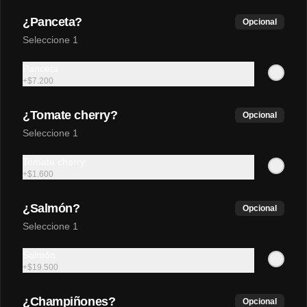
Agua manantial con gas
¿Panceta?
Con gas 600 ml.
Opcional
Seleccione 1
Panceta
$5.900
+
$7.200
¿Tomate cherry?
Opcional
Coca-Cola Original 400 ml
Seleccione 1
Original 400 ml.
Tomate cherry
+
$1.600
$5.500
¿Salmón?
Opcional
Seleccione 1
Salmón
+
$19.500
¿Champiñones?
Opcional