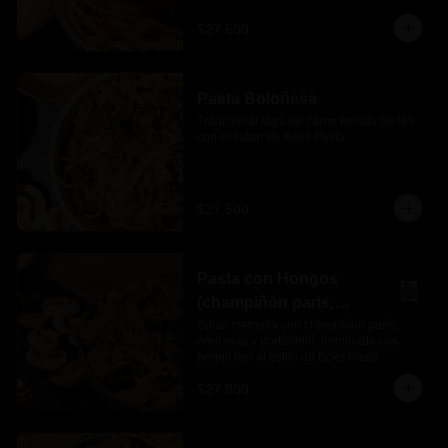
$27.600
Pasta Boloñesa
Tradicional ragú de carne molida de res 
con el sabor de Boks Pasta
$27.500
Pasta con Hongos
(champiñón paris,
orellanas y portobello)
Salsa cremosa con champiñón parís, 
orellanas y portobello, terminada con 
perejil liso al estilo de Boks Pasta
$27.900