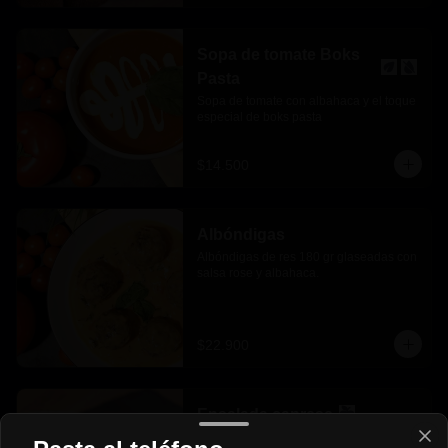
Sopa de tomate Boks
Pasta
Sopa de tomate con albahaca y el toque 
especial de boks pasta
$14.500
Albóndigas
Albóndigas de res 180 gr glaseadas con 
salsa rose y albahaca.
$22.900
Ensalada caprese
Deliciosa Mozzarella de búfala con 