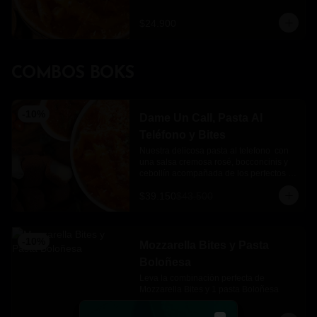
$24.900
COMBOS BOKS
-
10
%
Dame Un Call, Pasta Al
Teléfono y Bites
Nuestra delicosa pasta al telefono  con 
una salsa cremosa rosé, bocconcinis y 
cebollín acompañada de los perfectos 
mozzarella bites.
$39.150
$43.500
-
10
%
Mozzarella Bites y Pasta
Boloñesa
Leva la combinación perfecta de 
Mozzarella Bites y 1 pasta Boloñesa