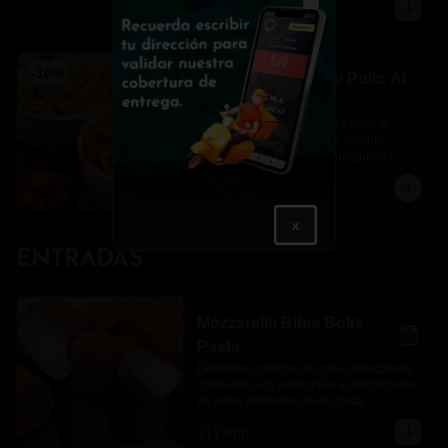
$39.900
$44.300
Close
-
10
%
Pasta Al Teléfono y Pollo Al
Vodka
Una pasta al teléfono y otra pollo al 
vodka para completar este combo 
perfecto en el momento que quieras.
$46.400
$51.500
x
ENTRADAS
Mozzarella Bites Boks
Pasta
Deliciosos cubitos de queso mozzarella 
apanados a la perfección acompañados 
de salsa pomodoro Boks pasta
$17.800