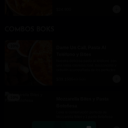
$24.900
COMBOS BOKS
-
10
%
Dame Un Call, Pasta Al
Teléfono y Bites
Nuestra delicosa pasta al telefono  con 
una salsa cremosa rosé, bocconcinis y 
cebollín acompañada de los perfectos 
mozzarella bites.
$39.150
$43.500
-
10
%
Mozzarella Bites y Pasta
Boloñesa
Leva la combinación perfecta de 
Mozzarella Bites y 1 pasta Boloñesa