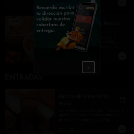
$39.900
$44.300
Close
-
10
%
Pasta Al Teléfono y Pollo Al
Vodka
Una pasta al teléfono y otra pollo al 
vodka para completar este combo 
perfecto en el momento que quieras.
$46.400
$51.500
x
ENTRADAS
Mozzarella Bites Boks
Pasta
Deliciosos cubitos de queso mozzarella 
apanados a la perfección acompañados 
de salsa pomodoro Boks pasta
$17.800