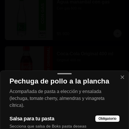
Agua manantial con gas
Con gas 600 ml.
$5.900
Coca-Cola Original 400 ml
Original 400 ml.
Pechuga de pollo a la plancha
$5.500
Acompañada de pasta a elección y ensalada
(lechuga, tomate cherry, almendras y vinagreta
cítrica).
Salsa para tu pasta
Obligatorio
Secciona que salsa de Boks pasta deseas