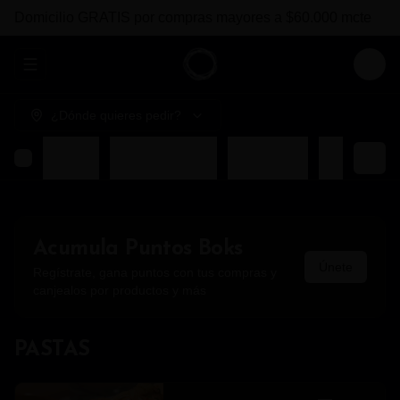
Domicilio GRATIS por compras mayores a $60.000 mcte
Abrir menu de navegación
Login
¿Dónde quieres pedir?
PASTAS
COMBOS BOKS
ENTRADAS
FUERTES
Acumula
Puntos Boks
Únete
Regístrate, gana puntos con tus compras y
canjealos por productos y más
PASTAS