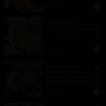
$27.600
Pasta Boloñesa
Tradicional ragú de carne molida de res 
con el sabor de Boks Pasta
$27.500
Pasta con Hongos
(champiñón paris,
orellanas y portobello)
Salsa cremosa con champiñón parís, 
orellanas y portobello, terminada con 
perejil liso al estilo de Boks Pasta
$27.900