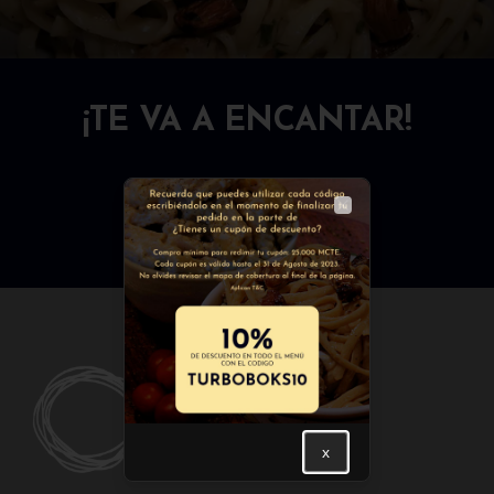
¡TE VA A ENCANTAR!
PASTAS
COMBOS BOKS
ENTRADAS
FUERTES
Close
x