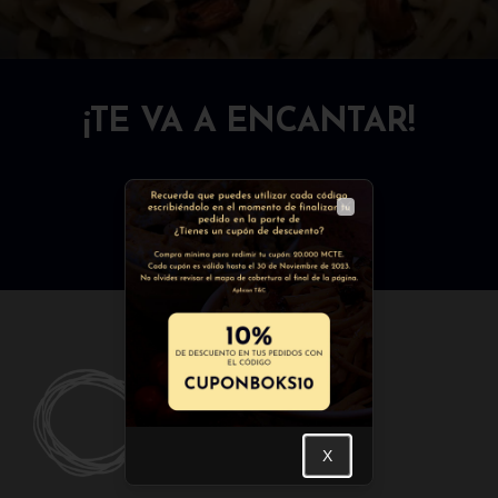
¡TE VA A ENCANTAR!
PASTAS
COMBOS BOKS
ENTRADAS
FUERTES
Close
X